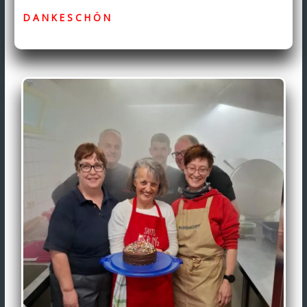
D A N K E S C H Ö N