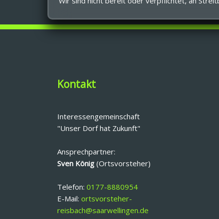
Wir sind nicht bereit oder verpflichtet, an Str
Kontakt
Interessengemeinschaft
"Unser Dorf hat Zukunft"
Ansprechpartner:
Sven König
(Ortsvorsteher)
Telefon:
0177-8880954
E-Mail:
ortsvorsteher-
reisbach@saarwellingen.de