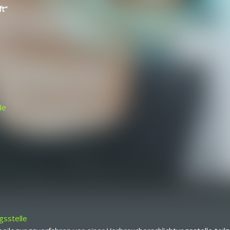
t“
de
gs­stelle