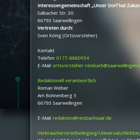
Interessengemeinschaft „Unser Dorf hat Zukunf
Salbacher Str. 30
66793 Saarwellingen
Vertreten durch:
Sven König (Ortsvorsteher)
Kontakt
Telefon:
0177-8880954
E-Mail:
ortsvorsteher-reisbach@saarwellingen.
Redaktionell verantwortlich
Roman Weber
Am Bohnenberg 5
66793 Saarwellingen
E-Mail:
redaktion@reisbachsaar.de
Verbraucher­streit­beilegung/Universal­schlichtun