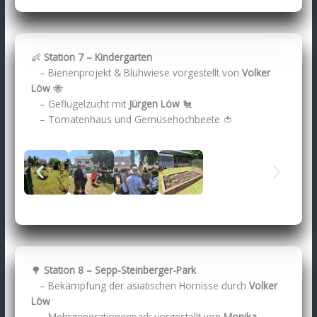
👶
Station 7 – Kindergarten
– Bienenprojekt & Blühwiese vorgestellt von
Volker
Löw
🐝
– Geflügelzucht mit
Jürgen Löw
🐔
– Tomatenhaus und Gemüsehochbeete 🍅
🌳
Station 8 – Sepp-Steinberger-Park
– Bekämpfung der asiatischen Hornisse durch
Volker
Löw
– Mehrgenerationenpark vorgestellt von
Monika