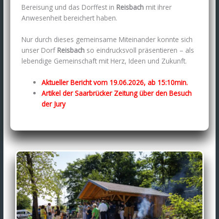
Bereisung und das Dorffest in
Reisbach
mit ihrer
Anwesenheit bereichert haben.
Nur durch dieses gemeinsame Miteinander konnte sich
unser Dorf
Reisbach
so eindrucksvoll präsentieren – als
lebendige Gemeinschaft mit Herz, Ideen und Zukunft.
Aktueller Bericht vom 19.06.2026, ab 15:10min.
Artikel der Saarbrücker Zeitung über den Besuch
der Jury