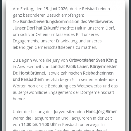
Am Freitag, den
19. Juni 2026
, durfte
Reisbach
einen
ganz besonderen Besuch empfangen:
Die
Bundesbewertungskommission des Wettbewerbs
„Unser Dorf hat Zukunft“
machte Halt in unserem Dorf,
um sich vor Ort ein umfassendes Bild unseres
Engagements, unserer Entwicklung und unseres
lebendigen Gemeinschaftslebens zu machen.
Zu Beginn wurde die Jury von
Ortsvorsteher Sven König
in Anwesenheit von
Landrat Patrik Lauer,
Bürgermeister
Dr. Horst Brünnet
,
sowie zahlreichen
Reisbacherinnen
und Reisbachern
herzlich begrüßt. In seinen einleitenden
Worten hob er die Bedeutung des Wettbewerbs und das
außergewöhnliche Engagement der Dorfgemeinschaft
hervor.
Unter der Leitung des Juryvorsitzenden
Hans‑Jörg Birner
waren die Fachjurorinnen und Fachjuroren in der Zeit
von
11:00 bis 14:00 Uhr
in Reisbach unterwegs. In
diesen drei intensiven Stunden wurde eindrucksvoll