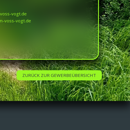
-voss-vogt.de
m-voss-vogt.de
ZURÜCK ZUR GEWERBEÜBERSICHT