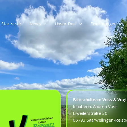
Suchen
Startseite
News
Unser Dorf
Einrichtungen
Fahrschulteam Voss & Vogt
Inhaberin: Andrea Voss
Eiweilerstraße 30
66793 Saarwellingen-Reisb