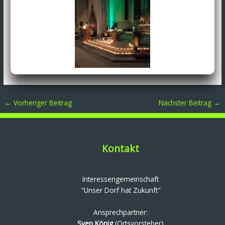
←
Vorheriger Beitrag
Nächster Beitrag
→
Kontakt
Interessengemeinschaft
"Unser Dorf hat Zukunft"
Ansprechpartner:
Sven König
(Ortsvorsteher)