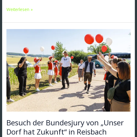
Weiterlesen »
Besuch
der
Bundesjury
von
„Unser
Dorf
hat
Zukunft“
in
Reisbach
Besuch der Bundesjury von „Unser
Dorf hat Zukunft“ in Reisbach