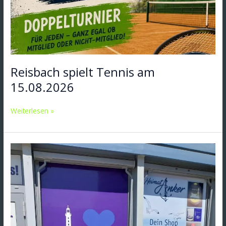
Reisbach spielt Tennis am
15.08.2026
Weiterlesen »
Reisbach
geht
auf
Reisen!
Mit
der
Reisbachtasche
unterwegs