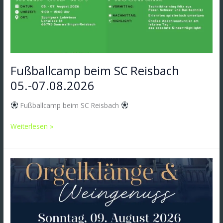
Fußballcamp beim SC Reisbach
05.-07.08.2026
Fußballcamp beim SC Reisbach
Weiterlesen »
Orgelklänge
und
Weingenuss
am
09.08.2026