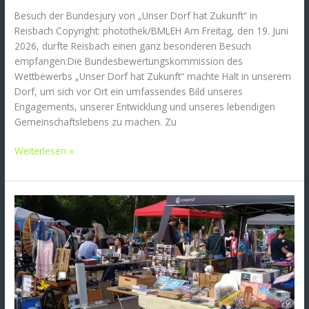
Besuch der Bundesjury von „Unser Dorf hat Zukunft“ in
Reisbach Copyright: photothek/BMLEH Am Freitag, den 19. Juni
2026, durfte Reisbach einen ganz besonderen Besuch
empfangen:Die Bundesbewertungskommission des
Wettbewerbs „Unser Dorf hat Zukunft“ machte Halt in unserem
Dorf, um sich vor Ort ein umfassendes Bild unseres
Engagements, unserer Entwicklung und unseres lebendigen
Gemeinschaftslebens zu machen. Zu
Weiterlesen »
Premiere
geglückt:
Flohmarkt
in
Reisbach
ein
voller
Erfolg