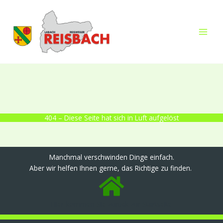
Zum
Suchen
springen
Inhalt
springen
404 – Diese Seite hat sich in Luft aufgelöst
Manchmal verschwinden Dinge einfach.
Aber wir helfen Ihnen gerne, das Richtige zu finden.
Hier kommen Sie zurück zur Startseite